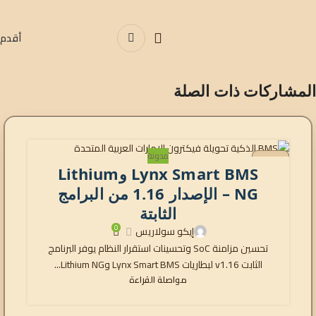
أقدم
المشاركات ذات الصلة
مدونة
30
Lynx Smart BMS وLithium
يناير
NG – الإصدار 1.16 من البرامج
الثابتة
0
إيكو سولاريس
تحسين مزامنة SoC وتحسينات استقرار النظام يوفر البرنامج
الثابت v1.16 لبطاريات Lynx Smart BMS وLithium NG...
مواصلة القراءة