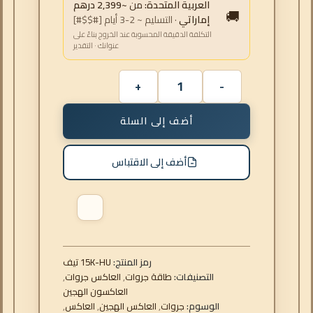
العربية المتحدة:
من
~2,399 درهم
🚚
إماراتي
· التسليم ~ 2-3 أيام [#$$#]
التكلفة الدقيقة المحسوبة عند الخروج بناءً على
عنوانك · التقدير
أضف إلى السلة
أضف إلى الاقتباس
رمز المنتج:
فيت 15K-HU
التصنيفات:
طاقة جروات
,
العاكس جروات
,
العاكسون الهجين
الوسوم:
جروات
,
العاكس الهجين
,
العاكس
,