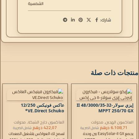
الشمسية
شارك:
منتجات ذات صلة
إيزي سولار-II 48/3000/35-32
عاكس فونيكس 12/250
VE.Direct Schuko*
MPPT 250/70 GX
العاكسون الهجين
,
محولات
العاكسون خارج الشبكة
,
محولات
EasySolar-II
,
6.108,71
درهم
شواحن التيار المتردد
,
فينيكس
422,07
درهم
شامل الضريبة
شامل الضريبة
وحدات التحكم
يجمع EasySolar-II GX بين وحدة
تسمح لك العواكس بتشغيل المعدات