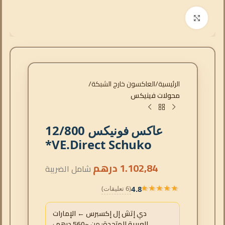
انقر للتكبير
الرئيسية
العاكسون خارج الشبكة
محولات فينيكس
عاكس فونيكس 12/800
VE.Direct Schuko*
1.102,84
درهم
شامل الضريبة
4.8
(6 تعليقات)
★★★★★
★★★★★
دي إتش إل إكسبرس ← الإمارات
العربية المتحدة:
من
~560 درهم
·