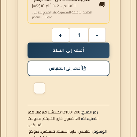
🚚
التسليم ~ 2-3 أيام [#$$#]
التكلفة الدقيقة المحسوبة عند الخروج بناءً على
عنوانك · التقدير
أضف إلى السلة
أضف إلى الاقتباس
رمز المنتج:
121801200
رقم التعريف الشخصي
التصنيفات:
العاكسون خارج الشبكة
,
محولات
فينيكس
الوسوم:
العاكس
,
خارج الشبكة
,
فينيكس
,
شوكو
,