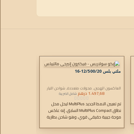
ملتي بلس 12/500/20-16
ملتي بلس 24/1200/25-16
العاكسون الهجين
,
محولات متعددة
,
شواحن التيار
العاكسون الهجين
,
م
المتردد
1.497,68
درهم
المتردد
.359,98
شامل الضريبة
تم تعيين النمط الجديد MultiPlus ليحل محل
نطاق MultiPlus Compact السابق. إنه عاكس
موجة جيبية حقيقي قوي، وهو شاحن بطارية
موجة جيبية حقيق
متطور يتميز بتقنية الشحن التكيفي ومفتاح نقل
متطور يتميز بتقني
تيار متردد عالي السرعة في حاوية واحدة مدمجة.
تيار متردد عالي ا