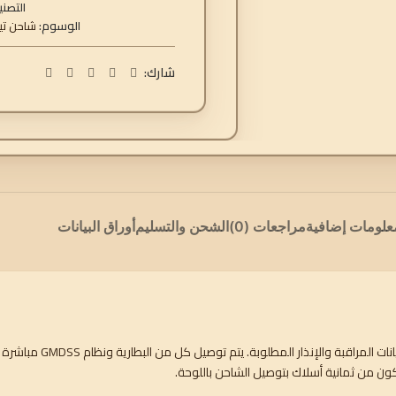
التصني
الوسوم:
شاحن تيا
شارك:
علومات إضافية
مراجعات (0)
الشحن والتسليم
أوراق البيانات
تم تصميم شواحن lla-TG 24/30