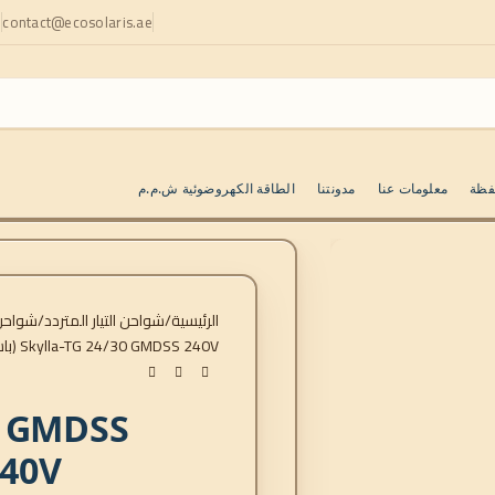
contact@ecosolaris.ae
ا
فظة
معلومات عنا
مدونتنا
الطاقة الكهروضوئية ش.م.م
الرئيسية
شواحن التيار المتردد
شواحن lla-TG
Skylla-TG 24/30 GMDSS 240V (باستثناء اللوحة)
0 GMDSS
240V (باستثناء ال