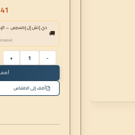
,41
دي إتش إل إكسبرس ← الإمار
🚚
التكلفة ال
أضف 
أضف إلى الاقتباس