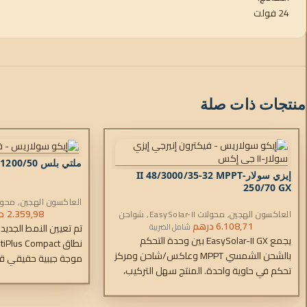
24 فولت
منتجات ذات صلة
ملتي بلس 12/1200/50-16
إيزي سولار-II 48/3000/35-32 MPPT
250/70 GX
العاكسون الهجين
,
محول
المتردد
2.359,98
د
العاكسون الهجين
,
محولات EasySolar-II
,
شواحن
التيار المتردد
,
6.108,71
وحدات التحكم
درهم
شامل الضريبة
يجمع EasySolar-II GX بين وحدة التحكم
بالشحن الشمسي MPPT وعاكس/شاحن ومركز
موجة جيبية حقيقي ق
تحكم في حاوية واحدة. المنتج سهل التركيب،
متطور يتميز بتقنية ا
مع الحد الأدنى من الأسلاك.
تيار متردد عالي السرع