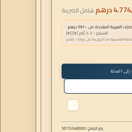
4.774
درهم
شامل الضريبة
ات العربية المتحدة:
من
~591 درهم
·
التسليم ~ 2-3 أيام [#$$#]
دقيقة المحسوبة عند الخروج بناءً على عنوانك · التقدير
إلى السلة
رمز المنتج:
SDTG2400302