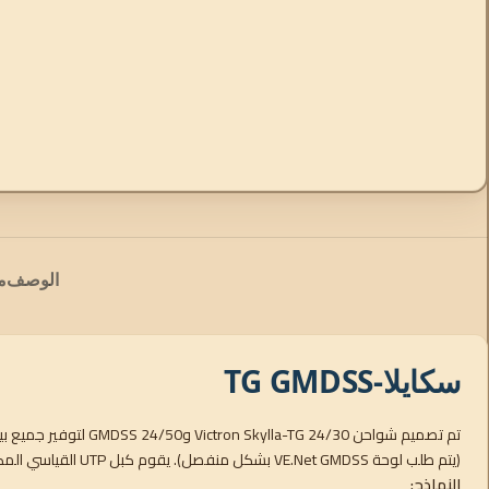
الوصف
م
سكايلا-TG GMDSS
(يتم طلب لوحة VE.Net GMDSS بشكل منفصل). يقوم كبل UTP القياسي المكون من ثمانية أسلاك بتوصيل الشاحن باللوحة.
النماذج: