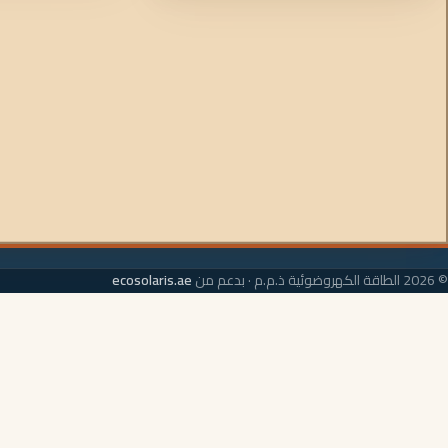
© 2026 الطاقة الكهروضوئية ذ.م.م · بدعم من
ecosolaris.ae