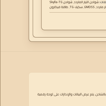
فات:
شواحن التيار المتردد
,
شواحن Skylla-TG
ر متردد
,
GMDSS
,
سكيلا-TG
,
طاقة فيكترون
Victron Sky و24/50 GMDSS لتوفير جميع بيانات المراقبة والإنذار المطلوبة. يتم توصيل كل من البطارية ونظام GMDSS مباشرة بالشاحن. يتم عرض البيانات والإنذارات على لوحة رقمية