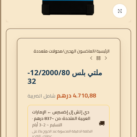
انقر للتكبير
الرئيسية
العاكسون الهجين
محولات متعددة
ملتي بلس 12/2000/80-
32
4.710,88
درهم
شامل الضريبة
دي إتش إل إكسبرس ← الإمارات
العربية المتحدة:
من
~837 درهم
·
🚚
التسليم ~ 2-3 أيام
التكلفة الدقيقة المحسوبة عند الخروج بناءً على
عنوانك · التقدير