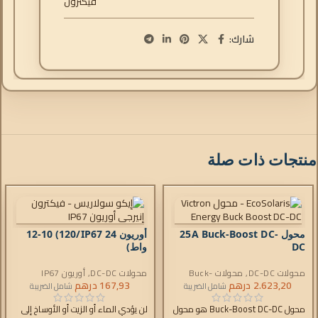
فيكترون
شارك:
منتجات ذات صلة
محول 25A Buck-Boost DC-
أوريون IP67 24/
12-10 (120
DC
واط)
محولات DC-DC
,
محولات Buck-
محولات DC-DC
,
أوريون IP67
2.623,20
Boost DC-DC
درهم
167,93
درهم
شامل الضريبة
شامل الضريبة
محول Buck-Boost DC-DC هو محول
لن يؤدي الماء أو الزيت أو الأوساخ إلى