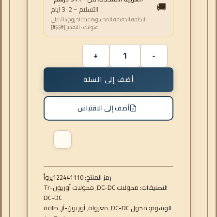
🚚
التسليم ~ 2-3 أيام
التكلفة الدقيقة المحسوبة عند الخروج بناءً على
عنوانك · التقدير [#$$#]
أضف إلى السلة
أضف إلى الاقتباس
رمز المنتج:
122441110
أوري
التصنيفات:
محولات DC-DC
,
محولات أوريون-Tr
DC-DC
الوسوم:
محول DC-DC
,
معزولة
,
أوريون-آر
,
طاقة