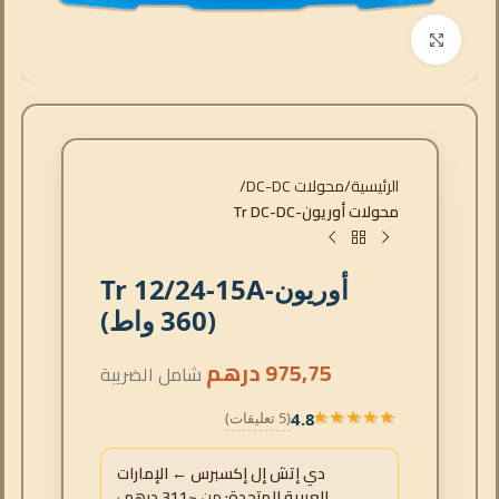
انقر للتكبير
الرئيسية
محولات DC-DC
محولات أوريون-Tr DC-DC
أوريون-Tr 12/24-15A
(360 واط)
975,75
درهم
شامل الضريبة
4.8
(5 تعليقات)
★★★★★
★★★★★
دي إتش إل إكسبرس ← الإمارات
العربية المتحدة:
من
~311 درهم
·