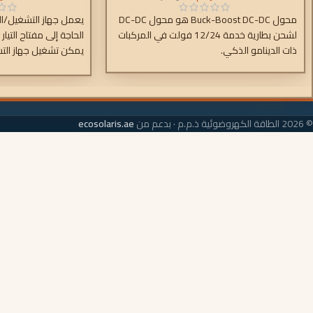
محول Buck-Boost DC-DC هو محول DC-DC
يعمل جهاز التشغيل/ال
لشحن بطارية خدمة 12/24 فولت في المركبات
الحاجة إلى مفتاح التيار
ذات الدينامو الذكي.
يمكن تشغيل جهاز الت
باستخدام مفتاح طاقة
مفتاح تشغيل/إيقاف ا
© 2026 الطاقة الكهروضوئية ذ.م.م · بدعم من
ecosolaris.ae