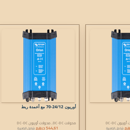
أوريون 24/12-70 مع أعمدة ربط
وريون DC-DC
محولات DC-DC
,
محولات أوريون DC-DC
هم
544,61
درهم
شامل الضريبة
شامل الضريبة