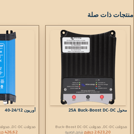
منتجات ذات صلة
محول 25A Buck-Boost DC-DC
أوريون 24/12-40
محولات DC-DC
,
محولات Buck-Boost DC-DC
محولات DC-DC
,
محولات أ
2.623,20
درهم
426,62
در
شامل الضريبة