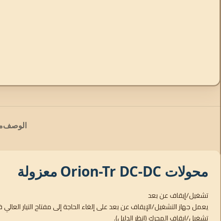
الوصف
م
محولات Orion-Tr DC-DC معزولة
تشغيل/إيقاف عن بعد
يعمل جهاز التشغيل/الإيقاف عن بعد على إلغاء الحاجة إلى مفتاح التيار الع
تشغيل/إيقاف المحرك (انظر الدليل).