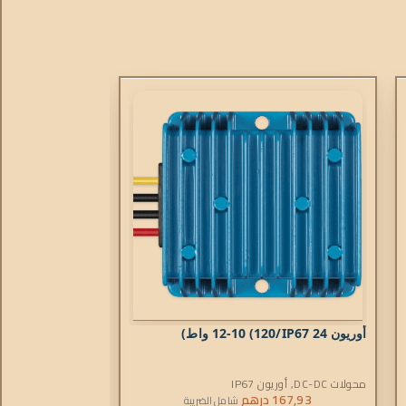
أوريون IP67 24/
12-10 (120
واط)
أوريون IP67 24/
محولات DC-DC
,
أوريون IP67
محولات DC-DC
,
أوري
167,93
درهم
.102,84
شامل الضريبة