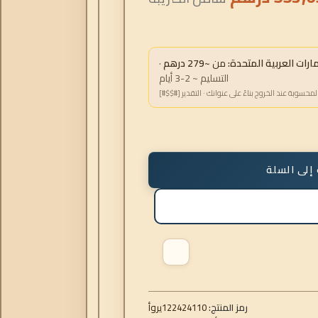
ات العربية المتحدة:
من
~279 درهم
·
التسليم ~ 2-3 أيام
لمحسوبة عند الخروج بناءً على عنوانك · التقدير [#$$#]
إلى السلة
رمز المنتج:
122424110
أوري