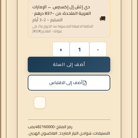
دي إتش إل إكسبرس ← الإمارات
العربية المتحدة:
من
~837 درهم
·
🚚
التسليم ~ 2-3 أيام
التكلفة الدقيقة المحسوبة عند الخروج بناءً على
عنوانك · التقدير [#$$#]
أضف إلى السلة
أضف إلى الاقتباس
رمز المنتج:
482160000
بمب
التصنيفات:
شواحن التيار المتردد
,
العاكسون الهجين
,