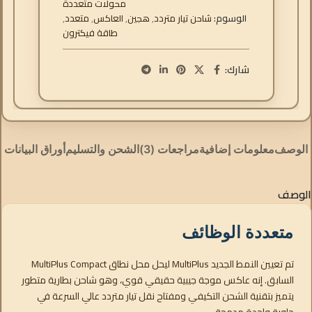
محولات متعددة
الوسوم:
شاحن تيار متردد
,
هجين
,
العاكس
,
متعدد
,
طاقة فيكترون
شارك:
الوصف
معلومات إضافية
مراجعات (3)
الشحن والتسليم
أوراق البيانات
الوصف
متعددة الوظائف
تم تعيين النمط الجديد MultiPlus ليحل محل نطاق MultiPlus Compact
السابق. إنه عاكس موجة جيبية حقيقي قوي، وهو شاحن بطارية متطور
يتميز بتقنية الشحن التكيفي ومفتاح نقل تيار متردد عالي السرعة في
حاوية واحدة مدمجة.