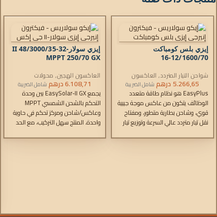
إيزي بلس كومباكت
إيزي سولار-II 48/3000/35-32
MPPT 250/70 GX
12/1600/70-16
شواحن التيار المتردد
,
العاكسون
العاكسون الهجين
,
محولات
الهجين
5.266,65
درهم
EasySolar-II
,
6.108,71
درهم
شواحن التيار المتردد
,
شامل الضريبة
شامل الضريبة
وحدات التحكم
EasyPlus هو نظام طاقة متعدد
يجمع EasySolar-II GX بين وحدة
الوظائف يتكون من عاكس موجة جيبية
التحكم بالشحن الشمسي MPPT
قوي، وشاحن بطارية متطور، ومفتاح
وعاكس/شاحن ومركز تحكم في حاوية
نقل تيار متردد عالي السرعة وتوزيع تيار
واحدة. المنتج سهل التركيب، مع الحد
متردد في حاوية واحدة خفيفة الوزن
الأدنى من الأسلاك.
وصغيرة الحجم.