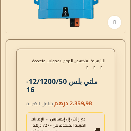
انقر للتكبير
الرئيسية
العاكسون الهجين
محولات متعددة
ملتي بلس 12/1200/50-
16
2.359,98
درهم
شامل الضريبة
دي إتش إل إكسبرس ← الإمارات
العربية المتحدة:
من
~727 درهم
·
🚚