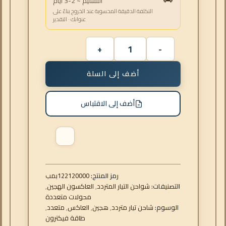
التسليم ~ 2-3 أيام
التكلفة الدقيقة المحسوبة عند الخروج بناءً على
عنوانك · التقدير
أضف إلى السلة
أضف إلى الاقتباس
رمز المنتج:
122120000
بمب
التصنيفات:
شواحن التيار المتردد
,
العاكسون الهجين
,
محولات متعددة
الوسوم:
شاحن تيار متردد
,
هجين
,
العاكس
,
متعدد
,
طاقة فيكترون