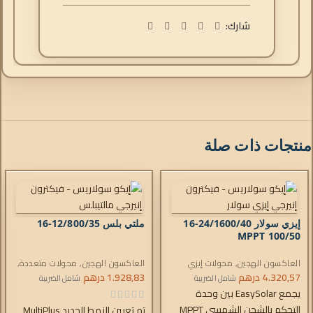
شارك:
منتجات ذات صلة
إيزي سولار 24/1600/40-16
ملتي بلس 12/800/35-16
MPPT 100/50
العاكسون الهجين
,
محولات إيزي
العاكسون الهجين
,
محولات متعددة
,
سولار
,
4.320,57
درهم
شواحن التيار المتردد
,
وحدات
1.928,83
درهم
شواحن التيار المتردد
شامل الضريبة
شامل الضريبة
التحكم
يجمع EasySolar بين وحدة
التحكم بالشحن الشمسي MPPT
تم تعيين النمط الجديد MultiPlus