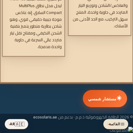
والعاكس/الشاحن وتوزيع التيار
ليحل محل نطاق MultiPlus
المتردد في حاوية واحدة. المنتج
Compact السابق. إنه عاكس
سهل التركيب، مع الحد الأدنى من
موجة جيبية حقيقي قوي، وهو
الأسلاك.
شاحن بطارية متطور يتميز بتقنية
الشحن التكيفي ومفتاح نقل تيار
متردد عالي السرعة في حاوية
واحدة مدمجة.
☀️
مستشار شمسي
© 2026 الطاقة الكهروضوئية ذ.م.م · بدعم من
ecosolaris.ae
🇦🇪
القائمة
AR
›
›
تمت إضافته إلى سلة التسوق