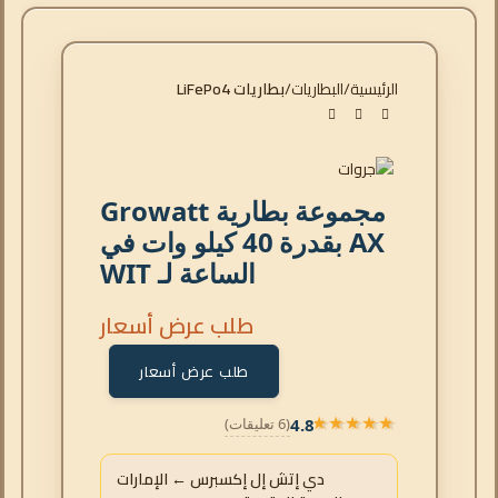
الرئيسية
البطاريات
بطاريات LiFePo4
مجموعة بطارية Growatt
AX بقدرة 40 كيلو وات في
الساعة لـ WIT
طلب عرض أسعار
طلب عرض أسعار
4.8
(6 تعليقات)
★★★★★
★★★★★
دي إتش إل إكسبرس ← الإمارات