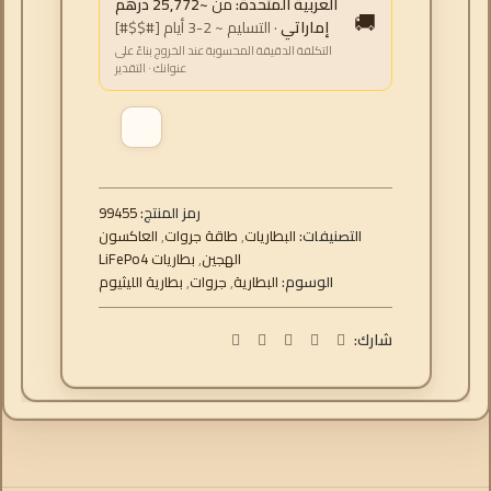
العربية المتحدة:
من
~25,772 درهم
🚚
إماراتي
· التسليم ~ 2-3 أيام [#$$#]
التكلفة الدقيقة المحسوبة عند الخروج بناءً على
عنوانك · التقدير
رمز المنتج:
99455
التصنيفات:
البطاريات
,
طاقة جروات
,
العاكسون
الهجين
,
بطاريات LiFePo4
الوسوم:
البطارية
,
جروات
,
بطارية الليثيوم
شارك: