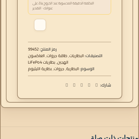
التكلفة الدقيقة المحسوبة عند الخروج بناءً على
عنوانك · التقدير
رمز المنتج:
99452
التصنيفات:
البطاريات
,
طاقة جروات
,
العاكسون
الهجين
,
بطاريات LiFePo4
الوسوم:
البطارية
,
جروات
,
بطارية الليثيوم
شارك:
منتجات ذات صلة