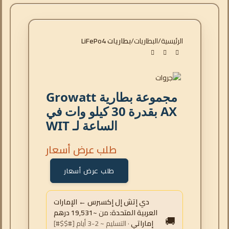
الرئيسية
البطاريات
بطاريات LiFePo4
مجموعة بطارية Growatt
AX بقدرة 30 كيلو وات في
الساعة لـ WIT
طلب عرض أسعار
طلب عرض أسعار
دي إتش إل إكسبرس ← الإمارات
العربية المتحدة:
من
~19,531 درهم
🚚
إماراتي
· التسليم ~ 2-3 أيام [#$$#]