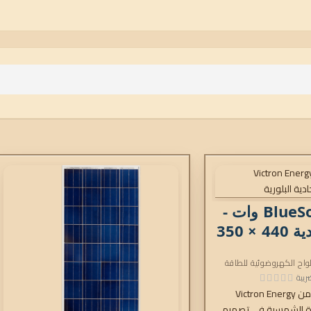
لوحة BlueSolar 20 وات -
12 فولت أحادية 440 × 350
لواح الكهروضوئية للطاقة
ريبة
توفر لوحة BlueSolar من Victron Energy
ة الشمسية في تصميم