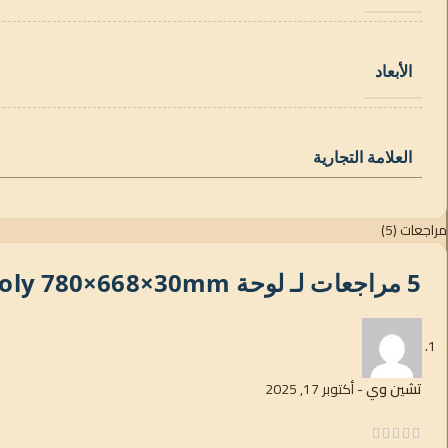
الأبعاد
العلامة التجارية
مراجعات (5)
5 مراجعات لـ
لوحة BlueSolar 90W-12V Poly 780×668×30mm سلسلة 4a
تشين وي
-
أكتوبر 17, 2025