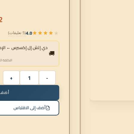
2
★★★★★
4.0
(5 تعليقات)
★★★★★
دي إتش إل إكسبرس ← الإمار
🚚
التكلفة ال
أضف 
أضف إلى الاقتباس