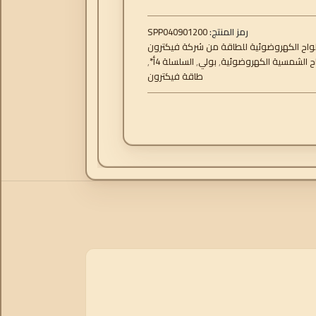
رمز المنتج:
040901200
SPP
لواح الكهروضوئية للطاقة من شركة فيكترون
اح الشمسية الكهروضوئية
,
بولي
,
السلسلة 4أ*
,
طاقة فيكترون