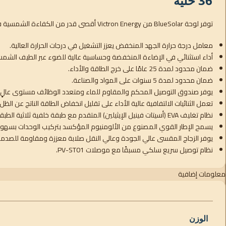
36 خلية
توفر لوحة BlueSolar من Victron Energy أقصى قدر من الكفاءة الشمسية في تصميم متين. اختر الأداء والجودة لنظامك الكهروضوئي.
معامل درجة حرارة الجهد المنخفض يعزز التشغيل في درجات الحرارة العالية.
أداء استثنائي في الإضاءة المنخفضة وحساسية عالية للضوء عبر الطيف الشم
ضمان محدود لمدة 25 عامًا على خرج الطاقة والأداء.
ضمان محدود لمدة 5 سنوات على المواد والصناعة.
يوفر صندوق التوصيل المحكم والمقاوم للماء ومتعدد الوظائف مستوى عالٍ م
تعمل الثنائيات الالتفافية عالية الأداء على تقليل انخفاض الطاقة الناتج عن الظل.
نظام تغليف EVA (أسيتات فينيل الإيثيلين) المتقدم مع طبقة خلفية ثلاثية الطبقات يلبي متطلبات السلامة الأكثر صرامة للتشغيل عالي الجهد.
يسمح الإطار القوي المصنوع من الألومنيوم المؤكسد بتركيب الوحدات بسهول
يوفر الزجاج المقسى عالي الجودة وعالي النقل صلابة معززة ومقاومة للصدما
نظام توصيل سريع سلكي مسبقًا مع موصلات PV-ST01.
معلومات إضافية
الوزن