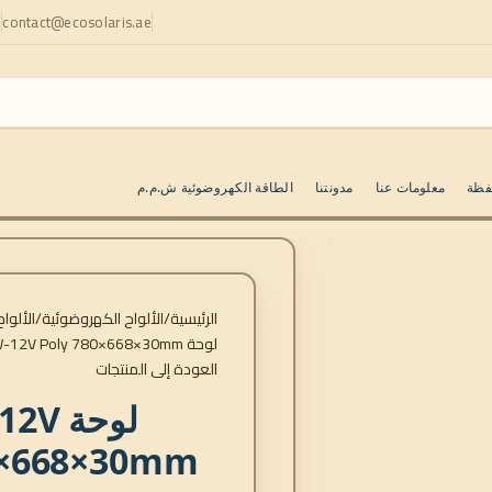
contact@ecosolaris.ae
ا
فظة
معلومات عنا
مدونتنا
الطاقة الكهروضوئية ش.م.م
الرئيسية
الألواح الكهروضوئية
الألوا
لوحة BlueSolar 90W-12V Poly 780×668×30mm سلسلة 4a
العودة إلى المنتجات
لوحة 