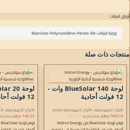
أوراق البيانات
ورقة البيانات-BlueSolar-Polycrystalline-Panels-EN
منتجات ذات صلة
لوحة BlueSolar 140 وات -
12 فولت أحادية
1250x668x30 ملم سلسلة
× 25 مم سلسلة 4a*
الألواح الكهروضوئية
,
الألواح الكهروضوئية للطاقة
الألواح الكهروضوئية
,
الأ
4a
549,15
درهم
من شركة فيكترون
145,23
درهم
من شركة فيكترون
شامل الضريبة
شامل الض
توفر لوحة BlueSolar من Victron Energy
أقصى قدر من الكفاءة الشمسية في تصميم
أقصى قدر من الكفاء