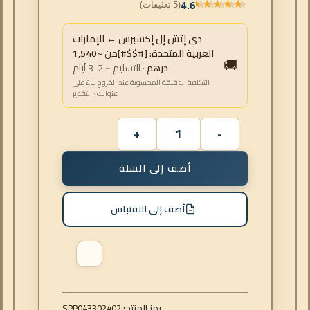
4.6
(5 تعليقات)
★★★★★
★★★★★
دي إتش إل إكسبرس ← الإمارات
العربية المتحدة: [#$$#]
من
~1,540
🚚
درهم
· التسليم ~ 2-3 أيام
التكلفة الدقيقة المحسوبة عند الخروج بناءً على
عنوانك · التقدير
أضف إلى السلة
أضف إلى الاقتباس
رمز المنتج:
043302402
SPP