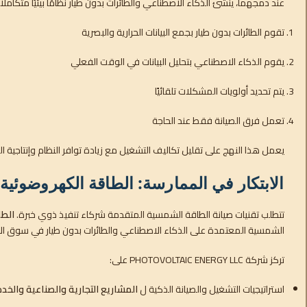
عند دمجهما، ينشئ الذكاء الاصطناعي والطائرات بدون طيار نظامًا بيئيًا متكاملاً 
تقوم الطائرات بدون طيار بجمع البيانات الحرارية والبصرية
يقوم الذكاء الاصطناعي بتحليل البيانات في الوقت الفعلي
يتم تحديد أولويات المشكلات تلقائيًا
تعمل فرق الصيانة فقط عند الحاجة
يعمل هذا النهج على تقليل تكاليف التشغيل مع زيادة توافر النظام وإنتاجية ال
الابتكار في الممارسة: الطاقة الكهروضوئية 
تتطلب تقنيات صيانة الطاقة الشمسية المتقدمة شركاء تنفيذ ذوي خبرة.
الطا
الشمسية المعتمدة على الذكاء الاصطناعي والطائرات بدون طيار في سوق الإما
تركز شركة PHOTOVOLTAIC ENERGY LLC على:
استراتيجيات التشغيل والصيانة الذكية ل
المشاريع التجارية والصناعية والخ