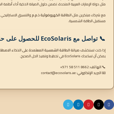
مثل دولة الإمارات العربية المتحدة، تضمن حلول الصيانة الذكية أداء أنظمة ال
مع شركاء مبتكرين مثل
الطاقة الكهروضوئية ذ.م.م
والتنسيق الاستراتيجي
مستقبل الطاقة الشمسية.
📞 تواصل مع EcoSolaris للحصول على حلول الطاقة الشمسية الذكية
إذا كنت تستكشف
صيانة الطاقة الشمسية المعتمدة على الذكاء الاصطناع
يمكن أن تساعدك EcoSolaris في تخطيط وتنفيذ الحل الصحيح.
📞
الهاتف:
+971 58 511 8662
📧
البريد الإلكتروني:
contact@ecosolaris.ae