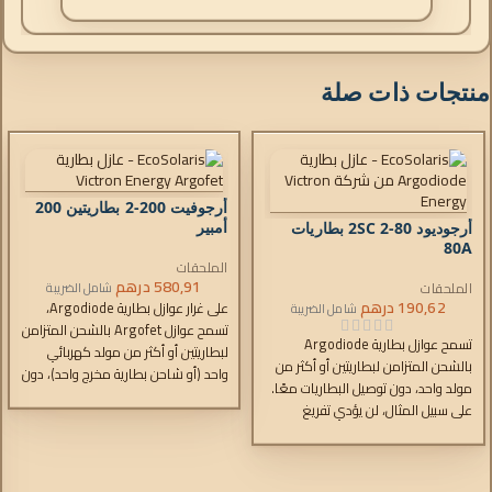
منتجات ذات صلة
أرجوفيت 200-2 بطاريتين 200
أمبير
أرجوديود 80-2SC 2 بطاريات
80A
الملحقات
580,91
درهم
الملحقات
شامل الضريبة
190,62
درهم
على غرار عوازل بطارية Argodiode،
شامل الضريبة
تسمح عوازل Argofet بالشحن المتزامن
تسمح عوازل بطارية Argodiode
لبطاريتين أو أكثر من مولد كهربائي
بالشحن المتزامن لبطاريتين أو أكثر من
واحد (أو شاحن بطارية مخرج واحد)، دون
مولد واحد، دون توصيل البطاريات معًا.
توصيل البطاريات معًا.
على سبيل المثال، لن يؤدي تفريغ
البطارية الملحقة إلى تفريغ بطارية
البادئ أيضًا. انخفاض الجهد الكهربائي
بسبب استخدام صمامات شوتكي عالية