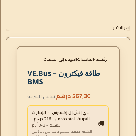
انقر للتكبير
الرئيسية
الملحقات
العودة إلى المنتجات
طاقة فيكترون – VE.Bus
BMS
567,30
درهم
شامل الضريبة
دي إتش إل إكسبرس ← الإمارات
العربية المتحدة:
من
~216 درهم
·
🚚
التسليم ~ 2-3 أيام
التكلفة الدقيقة المحسوبة عند الخروج بناءً على