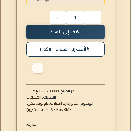
عنوانك · التقدير
أضف إلى السلة
أضف إلى الاقتباس [#$$#]
رمز المنتج:
300200000
بي إم إس
التصنيف:
الملحقات
الوسوم:
نظام إدارة البطارية
,
بلوتوث
,
ذكي
,
VE.Bus BMS
,
طاقة فيكترون
شارك: