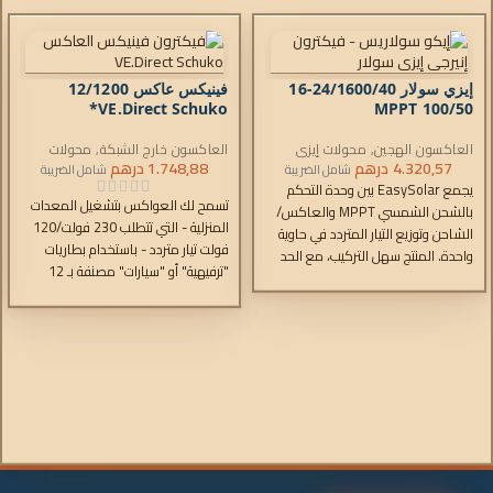
إيزي سولار 24/1600/40-16
فينيكس عاكس 12/1200
VE.Direct Schuko*
MPPT 100/50
العاكسون الهجين
,
محولات إيزي
العاكسون خارج الشبكة
,
محولات
سولار
,
4.320,57
درهم
شواحن التيار المتردد
,
وحدات
فينيكس
1.748,88
درهم
شامل الضريبة
شامل الضريبة
التحكم
يجمع EasySolar بين وحدة التحكم
تسمح لك العواكس بتشغيل المعدات
بالشحن الشمسي MPPT والعاكس/
المنزلية - التي تتطلب 230 فولت/120
الشاحن وتوزيع التيار المتردد في حاوية
فولت تيار متردد - باستخدام بطاريات
واحدة. المنتج سهل التركيب، مع الحد
"ترفيهية" أو "سيارات" مصنفة بـ 12
الأدنى من الأسلاك.
فولت أو 24 فولت أو 48 فولت تيار
مستمر.