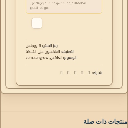
التكلفة الدقيقة المحسوبة عند الخروج بناءً على
عنوانك · التقدير
رمز المنتج:
سنجرو-3
التصنيف:
العاكسون على الشبكة
الوسوم:
العاكس
,
com.sungrow
شارك:
منتجات ذات صلة