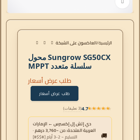
انقر للتكبير
الرئيسية
العاكسون على الشبكة
Sungrow SG50CX محول
سلسلة متعدد MPPT
طلب عرض أسعار
طلب عرض أسعار
4.7
(3 تعليقات)
★★★★★
★★★★★
دي إتش إل إكسبرس ← الإمارات
العربية المتحدة:
من
~3,760 درهم
·
🚚
التسليم ~ 2-3 أيام [#$$#]