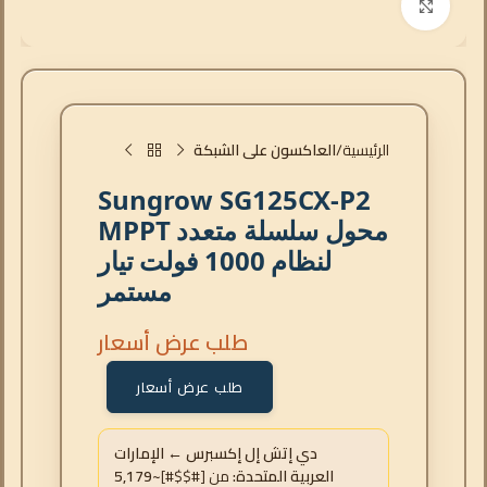
انقر للتكبير
الرئيسية
العاكسون على الشبكة
Sungrow SG125CX-P2
محول سلسلة متعدد MPPT
لنظام 1000 فولت تيار
مستمر
طلب عرض أسعار
طلب عرض أسعار
دي إتش إل إكسبرس ← الإمارات
العربية المتحدة:
من [#$$#]
~5,179