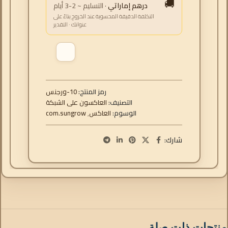
🚚
درهم إماراتي
· التسليم ~ 2-3 أيام
التكلفة الدقيقة المحسوبة عند الخروج بناءً على
عنوانك · التقدير
رمز المنتج:
سنجرو-10
التصنيف:
العاكسون على الشبكة
الوسوم:
العاكس
,
com.sungrow
شارك:
منتجات ذات صلة