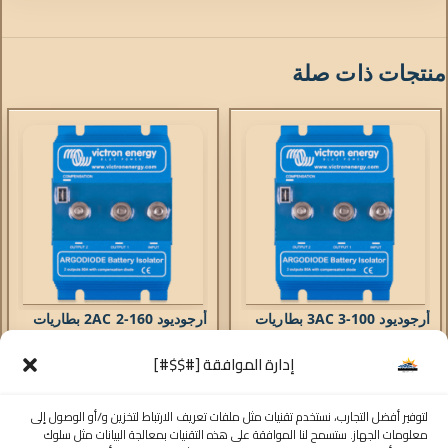
منتجات ذات صلة
أرجوديود 100-3AC 3 بطاريات
أرجوديود 160-2AC 2 بطاريات
160A
100A
إدارة الموافقة [#$$#]
الملحقات
الملحقات
326,77
درهم
435,69
درهم
شامل الضريبة
شامل الضريبة
لتوفير أفضل التجارب، نستخدم تقنيات مثل ملفات تعريف الارتباط لتخزين و/أو الوصول إلى
تسمح عوازل بطارية Argodiode
تسمح عوازل بطارية Argodiode
معلومات الجهاز. ستسمح لنا الموافقة على هذه التقنيات بمعالجة البيانات مثل سلوك
بالشحن المتزامن لبطاريتين أو أكثر من
بالشحن المتزامن لبطاريتين أو أكثر من