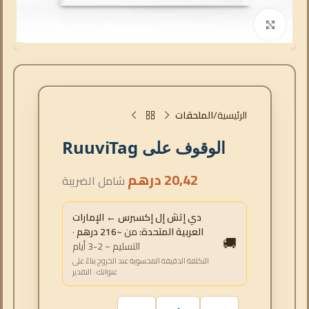
انقر للتكبير
الرئيسية
الملحقات
الوقوف على RuuviTag
20,42
درهم
شامل الضريبة
دي إتش إل إكسبرس ← الإمارات
العربية المتحدة:
من
~216 درهم
·
🚚
التسليم ~ 2-3 أيام
التكلفة الدقيقة المحسوبة عند الخروج بناءً على
عنوانك · التقدير