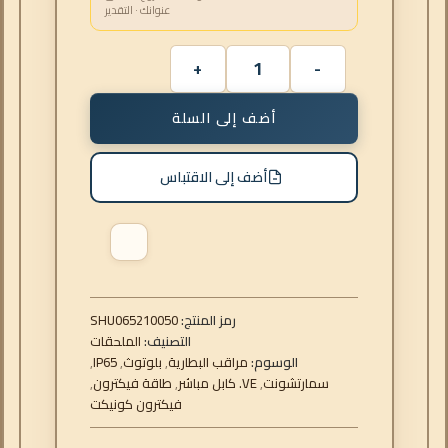
عنوانك · التقدير
أضف إلى السلة
أضف إلى الاقتباس
رمز المنتج:
065210050
SHU
التصنيف:
الملحقات
الوسوم:
مراقب البطارية
,
بلوتوث
,
IP65
,
سمارتشونت
,
VE. كابل مباشر
,
طاقة فيكترون
,
فيكترون كونيكت