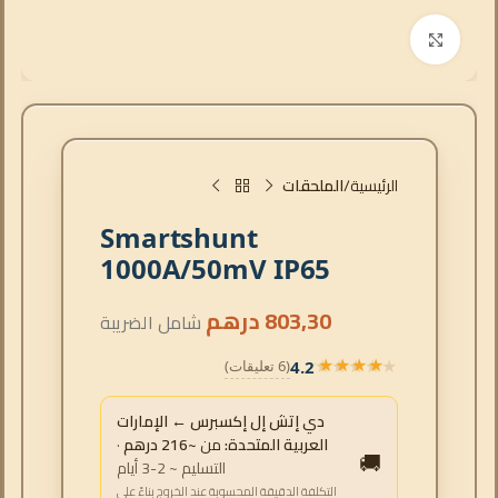
انقر للتكبير
الرئيسية
الملحقات
Smartshunt
1000A/50mV IP65
803,30
درهم
شامل الضريبة
4.2
(6 تعليقات)
★★★★★
★★★★★
دي إتش إل إكسبرس ← الإمارات
العربية المتحدة:
من
~216 درهم
·
🚚
التسليم ~ 2-3 أيام
التكلفة الدقيقة المحسوبة عند الخروج بناءً على