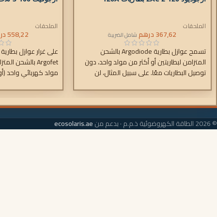
الملحقات
الملحقات
367,62
درهم
558,22
در
شامل الضريبة
تسمح عوازل بطارية Argodiode بالشحن
المتزامن لبطاريتين أو أكثر من مولد واحد، دون
Argofet بالشحن ال
توصيل البطاريات معًا. على سبيل المثال، لن
مولد كهربائي واحد (أ
يؤدي تفريغ البطارية الملحقة إلى تفريغ بطارية
واحد)، دون توصيل البطا
البادئ أيضًا. انخفاض الجهد الكهربائي بسبب
استخدام صمامات شوتكي عالية الكفاءة.
© 2026 الطاقة الكهروضوئية ذ.م.م · بدعم من
ecosolaris.ae