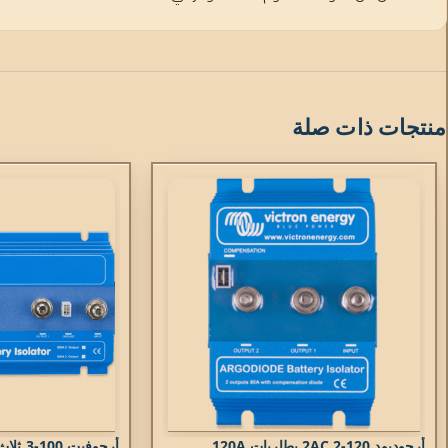
منتجات ذات صلة
أرجوديود 120-2AC 2 بطاريات 120A
أرجوفيت 100-3 ثلاث بطاريات 100 أمبير