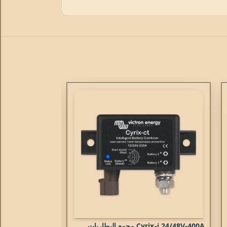
Cyrix-i 24/48V-400A مجمع البطاريات
محول عزل 2000 وات 115/230 فولت