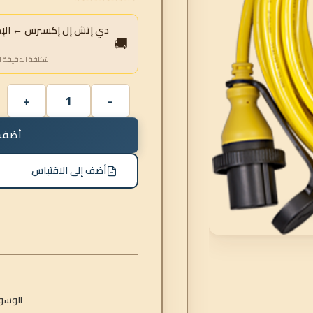
دي إتش إل إكسبرس ← الإمار
🚚
التكلفة الدقيقة ا
أضف 
أضف إلى الاقتباس
الوسو