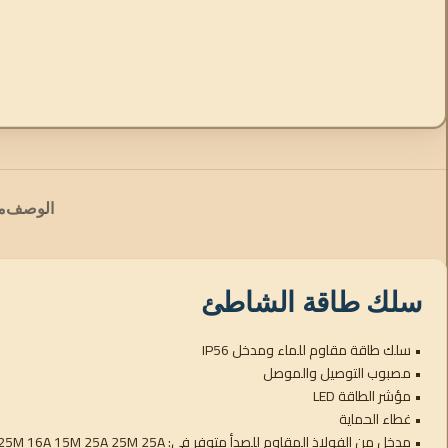
الوصف
م
سلك طاقة الشاطئ
• سلك طاقة مقاوم للماء ومدخل IP56
• مصبوب التوصيل والموصل
• مؤشر الطاقة LED
• غطاء الحماية
• مدخل من الفولاذ المقاوم للصدأ متوفر في: 15M 16A 25M 16A 15M 25A 25M 25A