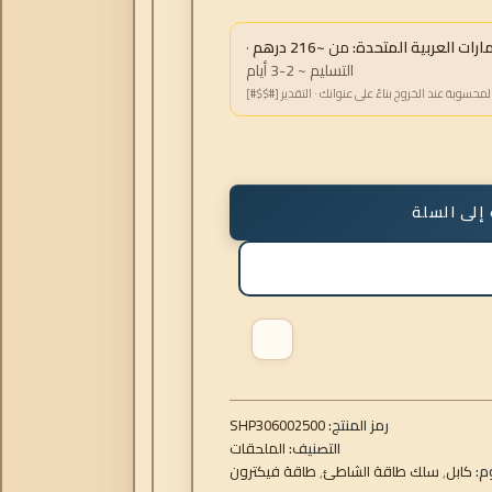
ات العربية المتحدة:
من
~216 درهم
·
التسليم ~ 2-3 أيام
لمحسوبة عند الخروج بناءً على عنوانك · التقدير [#$$#]
إلى السلة
رمز المنتج:
306002500
SHP
التصنيف:
الملحقات
م:
كابل
,
سلك طاقة الشاطئ
,
طاقة فيكترون