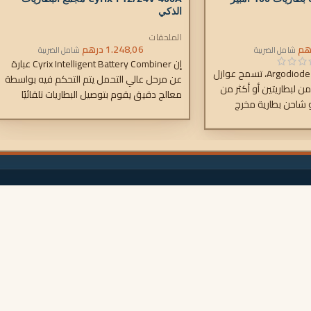
الذكي
الملحقات
هم
1.248,06
درهم
شامل الضريبة
شامل الضريبة
إن Cyrix Intelligent Battery Combiner عبارة
على غرار عوازل بطارية Argodiode، تسمح عوازل
عن مرحل عالي التحمل يتم التحكم فيه بواسطة
متزامن لبطاريتين أو أكثر من
معالج دقيق يقوم بتوصيل البطاريات تلقائيًا
و شاحن بطارية مخرج
بالتوازي عندما تصل إحداها إلى جهد محدد
ريات معًا.
مسبقًا (مما يشير إلى أن البطارية قيد الشحن)،
ويفصل عندما ينخفض الجهد إلى ما دون
مستوى التعويم (مما يشير إلى تفريغ بطارية
واحدة أو أكثر).