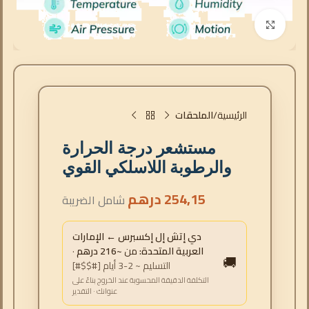
انقر للتكبير
الرئيسية
الملحقات
مستشعر درجة الحرارة
والرطوبة اللاسلكي القوي
254,15
درهم
شامل الضريبة
دي إتش إل إكسبرس ← الإمارات
العربية المتحدة:
من
~216 درهم
·
🚚
التسليم ~ 2-3 أيام [#$$#]
التكلفة الدقيقة المحسوبة عند الخروج بناءً على
عنوانك · التقدير