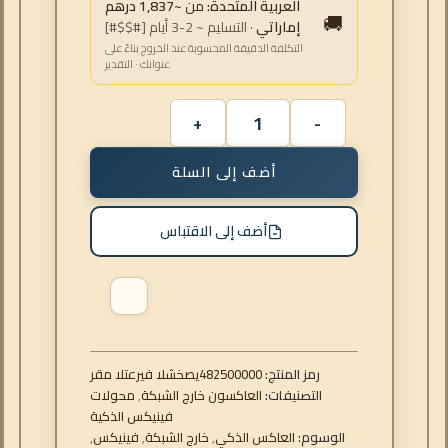
العربية المتحدة:
من
~1,837 درهم
🚚
إماراتي
· التسليم ~ 2-3 أيام [#$$#]
التكلفة الدقيقة المحسوبة عند الخروج بناءً على
عنوانك · التقدير
أضف إلى السلة
أضف إلى الاقتباس
رمز المنتج:
482500000
رقم التعريف الشخصي
التصنيفات:
العاكسون خارج الشبكة
,
محولات
فينيكس الذكية
الوسوم:
العاكس الذكي
,
خارج الشبكة
,
فينيكس
,