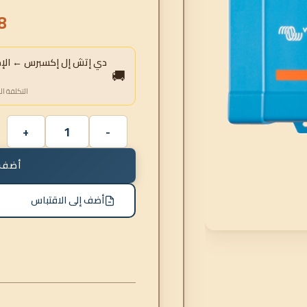
8
دي إتش إل إكسبرس ← الإمار
🚚
التكلفة ال
أضف 
أضف إلى الاقتباس