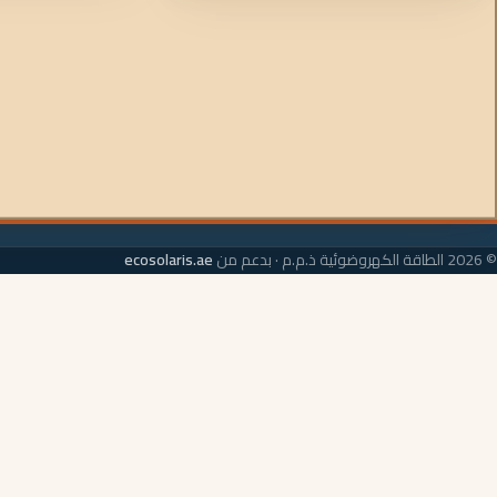
© 2026 الطاقة الكهروضوئية ذ.م.م · بدعم من
ecosolaris.ae