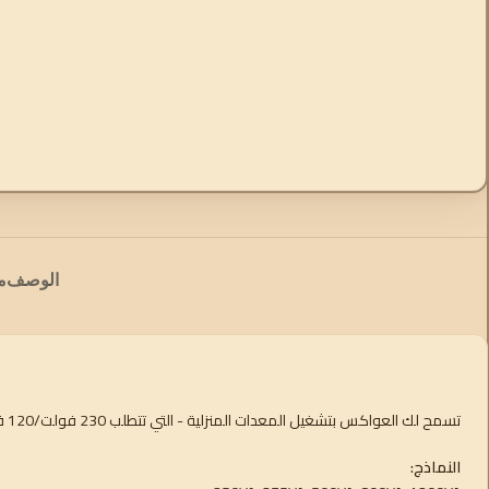
الوصف
م
تسمح لك العواكس بتشغيل المعدات المنزلية - التي تتطلب 230 فولت/120 فولت تيار متردد - باستخدام بطاريات "ترفيهية" أو "سيارات" مصنفة بـ 12 فولت أو 24 فولت أو 48 فولت تيار مستمر.
النماذج: