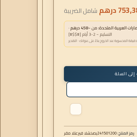
753,3
درهم
شامل الضريبة
ات العربية المتحدة:
من
~458 درهم
·
التسليم ~ 2-3 أيام [#$$#]
دقيقة المحسوبة عند الخروج بناءً على عنوانك · التقدير
إلى السلة
رمز المنتج:
241501200
رقم التعريف الشخصي