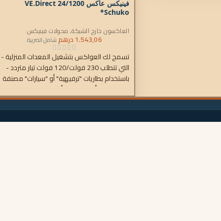
فينيكس عاكس 24/1200 VE.Direct
Schuko*
العاكسون خارج الشبكة
,
محولات فينيكس
1.543,06
درهم
شامل الضريبة
تسمح لك العواكس بتشغيل المعدات المنزلية -
التي تتطلب 230 فولت/120 فولت تيار متردد -
باستخدام بطاريات "ترفيهية" أو "سيارات" مصنفة
بـ 12 فولت أو 24 فولت أو 48 فولت تيار
مستمر.