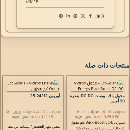
فيكترون
شارك:
منتجات ذات صلة
محول باك- بوست DC-DC بقدرة
أوريون 24/12-25
50 أمبير
محولات DC-DC
,
محولات Buck-
محولات DC-DC
,
محولات أوريون DC-
3.258,58
Boost DC-DC
درهم
DC
313,15
درهم
شامل الضريبة
شامل الضريبة
محول Buck-Boost DC-DC هو محول
يعمل جهاز التشغيل/الإيقاف عن بعد
DC-DC لشحن بطارية خدمة 12/24