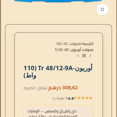
انقر للتكبير
الرئيسية
محولات DC-DC
محولات أوريون-Tr DC-DC
أوريون-Tr 48/12-9A (110
واط)
308,62
درهم
شامل الضريبة
4.8
(6 تعليقات)
★★★★★
★★★★★
دي إتش إل إكسبرس ← الإمارات
العربية المتحدة:
من
~225 درهم
·