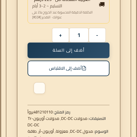
🚚
التسليم ~ 2-3 أيام
التكلفة الدقيقة المحسوبة عند الخروج بناءً على
عنوانك · التقدير [#$$#]
أضف إلى السلة
أضف إلى الاقتباس
رمز المنتج:
481210110
أوري
التصنيفات:
محولات DC-DC
,
محولات أوريون-Tr
DC-DC
الوسوم:
محول DC-DC
,
معزولة
,
أوريون-آر
,
طاقة