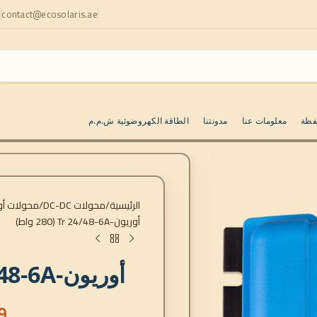
contact@ecosolaris.ae
ا
فظة
معلومات عنا
مدونتنا
الطاقة الكهروضوئية ش.م.م
الرئيسية
محولات DC-DC
محولات أوريون-
أوريون-Tr 24/48-6A (280 واط)
أوريون-Tr 24/48-6A (280 واط)
9