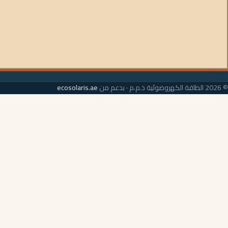
© 2026 الطاقة الكهروضوئية ذ.م.م · بدعم من
ecosolaris.ae