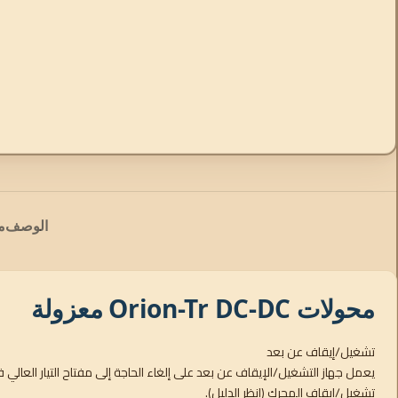
الوصف
م
محولات Orion-Tr DC-DC معزولة
تشغيل/إيقاف عن بعد
يعمل جهاز التشغيل/الإيقاف عن بعد على إلغاء الحاجة إلى مفتاح التيار الع
تشغيل/إيقاف المحرك (انظر الدليل).