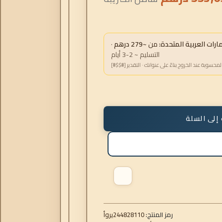
ات العربية المتحدة:
من
~279 درهم
·
التسليم ~ 2-3 أيام
لمحسوبة عند الخروج بناءً على عنوانك · التقدير [#$$#]
إلى السلة
رمز المنتج:
244828110
أوري