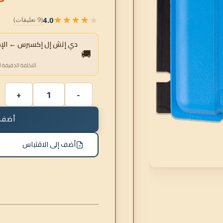
★★★★★
4.0
(9 تعليقات)
★★★★★
دي إتش إل إكسبرس ← الإمار
🚚
التكلفة الدقيقة ا
أضف 
أضف إلى الاقتباس