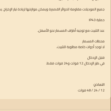
جميع الموديلات مقاومة للدوائر القصيرة ويمكن موازنتها لزيادة تيار الإخراج.
حماية IP43
عند التثبيت مع توجيه أطراف المسمار نحو الأسفل.
محطات المسمار
لا توجد أدوات خاصة مطلوبة للتثبيت.
فتيل الإدخال
في طرز الإدخال 12 فولت و24 فولت فقط.
النماذج:
12 / 24 / 48 فولت