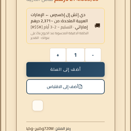
دي إتش إل إكسبرس ← الإمارات
العربية المتحدة:
من
~2,371 درهم
🚚
إماراتي
· التسليم ~ 2-3 أيام [#$$#]
التكلفة الدقيقة المحسوبة عند الخروج بناءً على
عنوانك · التقدير
أضف إلى السلة
أضف إلى الاقتباس
رمز المنتج:
ايكو-جينكو720W