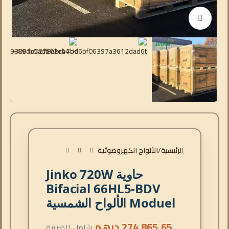
انقر للتكبير
الرئيسية
الألواح الكهروضوئية
حاوية Jinko 720W
Bifacial 66HL5-BDV
Moduel الألواح الشمسية
274.865,65
درهم
شامل الضريبة