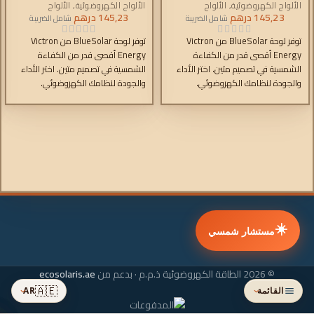
الألواح الكهروضوئية
,
الألواح
الألواح الكهروضوئية
,
الألواح
145,23
درهم
الكهروضوئية للطاقة من شركة
145,23
درهم
الكهروضوئية للطاقة من شركة
شامل الضريبة
شامل الضريبة
فيكترون
فيكترون
توفر لوحة BlueSolar من Victron
توفر لوحة BlueSolar من Victron
Energy أقصى قدر من الكفاءة
Energy أقصى قدر من الكفاءة
الشمسية في تصميم متين. اختر الأداء
الشمسية في تصميم متين. اختر الأداء
والجودة لنظامك الكهروضوئي.
والجودة لنظامك الكهروضوئي.
☀️
مستشار شمسي
© 2026 الطاقة الكهروضوئية ذ.م.م · بدعم من
ecosolaris.ae
🇦🇪
القائمة
AR
›
›
تمت إضافته إلى سلة التسوق