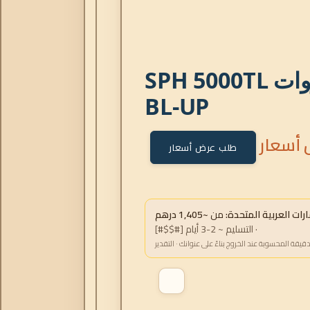
عاكس جرووات SPH 5000TL
BL-UP
أسعار
طلب عرض أسعار
ت العربية المتحدة:
من
~1,405 درهم
· التسليم ~ 2-3 أيام [#$$#]
دقيقة المحسوبة عند الخروج بناءً على عنوانك · التقدير