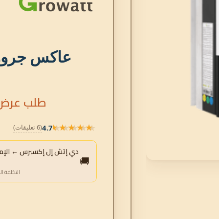
طلب عرض 
★★★★★
4.7
(6 تعليقات)
★★★★★
دي إتش إل إكسبرس ← الإمارا
🚚
التكلفة ال