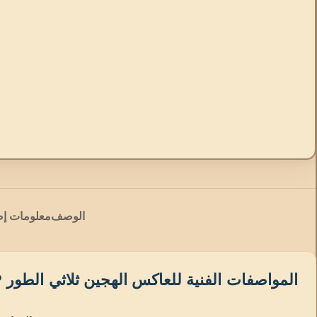
الوصف
معلومات إض
المواصفات الفنية للعاكس الهجين ثلاثي الطور Growatt SPH 5000TL BL-UP