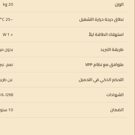
الوزن
20 kg
نطاق درجة حرارة التشغيل
–25 to +60 °C
استهلاك الطاقة ليلاً
< 1 W
طريقة التبريد
بدون مرو
متوافق مع نظام VPP
نعم، عبر 
التحكم الذكي في التحميل
عن طريق
الشهادات
16، G98
الضمان
10 سنوات