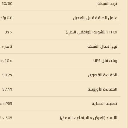
تردد الشبكة
50/60 Hz (45–55 Hz / 55–65 Hz)
عامل الطاقة قابل للتعديل
0.8 يؤدي إلى 0.8 متخلفة
THDi (التشويه التوافقي الكلي)
< 3%
نوع اتصال الشبكة
3 فاز + محايد + أرضي (3W+N+PE)
وقت نقل UPS
< 10 ms
الكفاءة القصوى
98.2%
الكفاءة الأوروبية
97.4%
تصنيف الحماية
IP65 (مناسب للتركيب الخارجي)
الأبعاد (العرض × الارتفاع × العمق)
505 × 453 × 198 mm