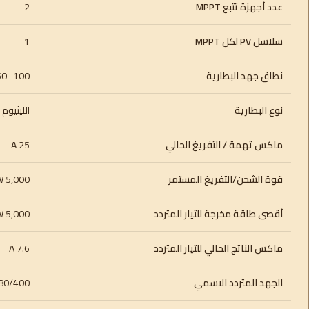
عدد أجهزة تتبع MPPT
2
سلاسل PV لكل MPPT
1
نطاق جهد البطارية
100–550 V DC
نوع البطارية
الليثيو
ماكس تهمة / التفريغ الحالي
25 A
قوة الشحن/التفريغ المستمر
5,000 W
أقصى طاقة مخرجة للتيار المتردد
5,000 W
ماكس الناتج الحالي للتيار المتردد
7.6 A
الجهد المتردد الاسمي
400 V (310–476 V)