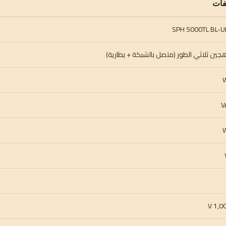
فات
ين ثلاثي الطور (متصل بالشبكة + بطارية)