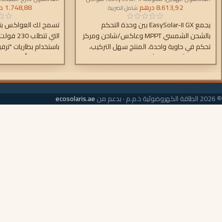
التيار المتردد
,
8.613,92
وحدات التحكم
درهم
1.748,88
د
شامل الضريبة
يجمع EasySolar-II GX بين وحدة التحكم
تسمح لك العواكس بتش
بالشحن الشمسي MPPT وعاكس/شاحن ومركز
تحكم في حاوية واحدة. المنتج سهل التركيب،
باستخدام بطاريات "ترف
مع الحد الأدنى من الأسلاك.
مستمر.
© 2026 الطاقة الكهروضوئية ذ.م.م · بدعم من
ecosolaris.ae