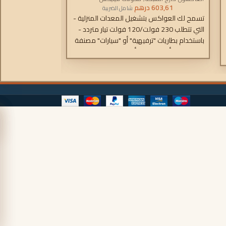
603,61
درهم
.322,67
شامل الضريبة
تسمح لك العواكس بتشغيل المعدات المنزلية -
تسمح لك العواكس 
التي تتطلب 230 فولت/120 فولت تيار متردد -
باستخدام بطاريات "ترفيهية" أو "سيارات" مصنفة
باستخدام بطاريات 
بـ 12 فولت أو 24 فولت أو 48 فولت تيار
مستمر.
مستمر.