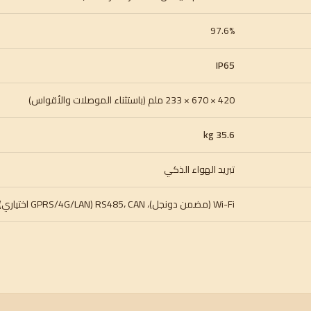
97.6%
IP65
420 × 670 × 233 ملم (باستثناء الموصلات والأقواس)
35.6 kg
تبريد الهواء الذكي
Wi-Fi (مضمن دونجل)، RS485، CAN (GPRS/4G/LAN اختياري)