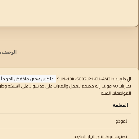
الوصف
م
ال
داي SUN-10K-SG02LP1-EU-AM3
is a
عاكس هجين منخفض الجهد أحادي الطو
بطاريات 48 فولت. إنه مصمم للعمل والميزات على حد سواء على الشبكة وخارجها
المواصفات الفنية
المعلمة
نموذج
تصنيف قوة انتاج التيار المتردد