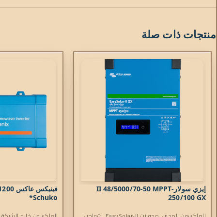
منتجات ذات صلة
إيزي سولار-II 48/5000/70-50 MPPT
Schuko*
250/100 GX
العاكسون الهجين
,
محولات EasySolar-II
,
شواحن
العاكسون خارج الشبكة
,