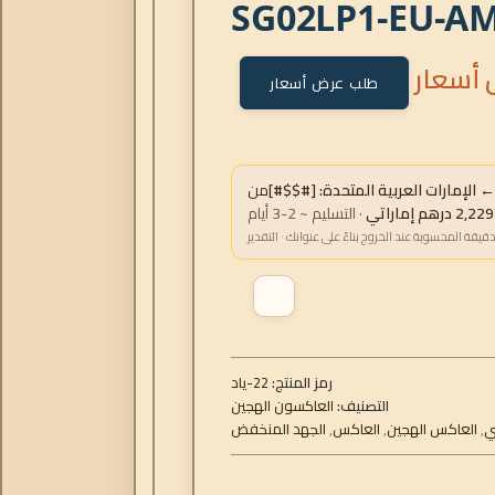
SG02LP1-EU-A
أسعار
طلب عرض أسعار
لإمارات العربية المتحدة: [#$$#]
من
تي
· التسليم ~ 2-3 أيام
دقيقة المحسوبة عند الخروج بناءً على عنوانك · التقدير
رمز المنتج:
داي-22
التصنيف:
العاكسون الهجين
ي
,
العاكس الهجين
,
العاكس
,
الجهد المنخفض