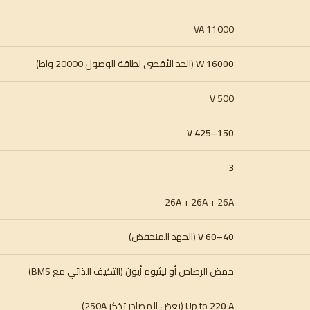
11000 VA
16000 W
(الحد الأقصى لطاقة الوصول 20000 واط)
500 V
150–425 V
3
26A + 26A + 26A
40–60 V
(الجهد المنخفض)
حمض الرصاص أو ليثيوم أيون (التكيف الذاتي مع BMS)
220 A
Up to
(بعض المصادر تذكر 250A)