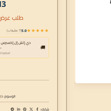
M3
طلب عرض 
★★★★★
5.0
(7 تعليقات)
★★★★★
دي إتش إل إكسبرس ← ا
🚚
~2,229 درهم إمارا
التكلفة ال
الوسوم:
دا
شارك: