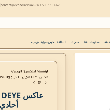
+971 58 511 8662
contact@ecosolaris.ae
ا
فظة
معلومات عنا
مدونتنا
الطاقة الكهروضوئية ش.م.م
الرئيسية
العاكسون الهجين
عاكس DEYE هجين 10 كيلو وات أحادي الطور SUN-10K-SG02LP1-EU-AM3