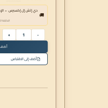
دي إتش إل إكسبرس ← الإمار
🚚
التكلفة ال
أضف 
أضف إلى الاقتباس