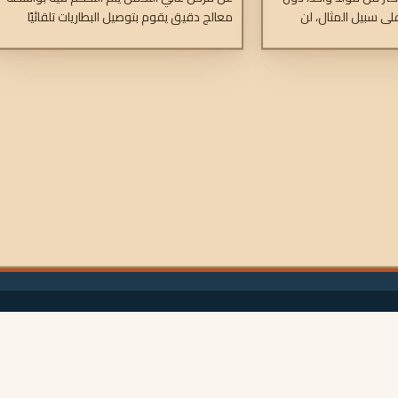
على سبيل المثال، لن
معالج دقيق يقوم بتوصيل البطاريات تلقائيًا
لملحقة إلى تفريغ بطارية
بالتوازي عندما تصل إحداها إلى جهد محدد
الجهد الكهربائي بسبب
مسبقًا (مما يشير إلى أن البطارية قيد الشحن)،
ي عالية الكفاءة.
ويفصل عندما ينخفض الجهد إلى ما دون
مستوى التعويم (مما يشير إلى تفريغ بطارية
واحدة أو أكثر).