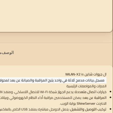
الوصف
م
ال
جروات شاين WiLAN-X2
is
مسجل بيانات مدمج ثلاثة في واحد يتيح المراقبة والصيانة عن بعد لمحولات Growatt المتوافقة من خلال ا
الميزات والمواصفات الرئيسية
خيارات اتصال متعددة
: يدعم الجهاز شبكة Wi-Fi للاتصال اللاسلكي، ومنفذ LAN للوصول إلى الإنترنت السلكي المستقر، وBluetooth للتكوين المحلي والإعداد عبر الهاتف الذكي.
المراقبة عن بعد
: يمكن للمستخدمين مراقبة أداء النظام الكهروضوئي وبيانات إنتاج 
الانترنت
ShineServer
بوابة الويب.
تركيب التوصيل والتشغيل
: يتصل الدونجل مباشرة بمنفذ USB الخاص بالعاكس المتوافق، مما يوفر تثبيتًا بسيطًا بدون كابل لشبكة Wi-Fi/Bluetooth وإعدادًا سهلاً للتوصيل والتشغيل لاتصال LAN.