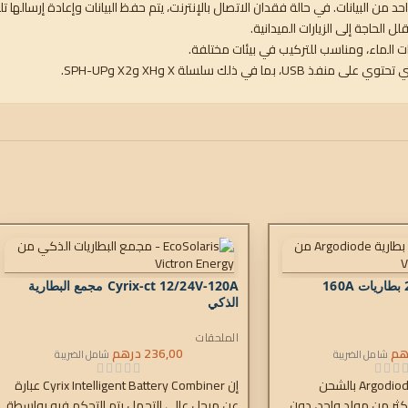
 البيانات. في حالة فقدان الاتصال بالإنترنت، يتم حفظ البيانات وإعادة إرسالها تلقا
 الحاجة إلى الزيارات الميدانية.
ت الماء، ومناسب للتركيب في بيئات مختلفة.
Cyrix-ct 12/24V-120A مجمع البطارية
الذكي
الملحقات
هم
236,00
درهم
شامل الضريبة
شامل الضريبة
تسمح عوازل بطارية Argodiode بالشحن
إن Cyrix Intelligent Battery Combiner عبارة
أكثر من مولد واحد، دون
عن مرحل عالي التحمل يتم التحكم فيه بواسطة