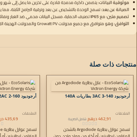
موثوقية البيانات
: يتضمن ذاكرة مدمجة قادرة على تخزين ما يصل إلى شهر واحد من
الصيانة عن بعد
: تسمح الوحدة بالتشخيص عن بعد وترقية البرامج الثابتة، مما يقلل
تصميم متين
: مع
IP65
تصنيف الحماية، مسجل البيانات محمي ضد الغبار ونفاثا
التوافق
: وهو متوافق مع جميع محولات Growatt PV والمحولات الهجينة التي تحتوي على منفذ USB، بما في ذلك سلسلة X وXH وX2 وSPH-UP.
منتجات ذات صلة
أرجوديود 140-3AC 3 بطاريات 140A
أرجوديود 160-2AC 2 بطاريات 160A
الملحقات
الملحقات
462,91
درهم
435,69
در
شامل الضريبة
تسمح عوازل بطارية Argodiode بالشحن
المتزامن لبطاريتين أو أكثر من مولد واحد، دون
المتزامن لبطاريتين أو 