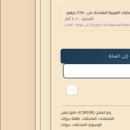
ات العربية المتحدة:
من
~216 درهم
·
التسليم ~ 2-3 أيام
دقيقة المحسوبة عند الخروج بناءً على عنوانك · التقدير
إلى السلة
رمز المنتج:
شاين ويلان-X2 [#$$#]
التصنيفات:
الملحقات
,
طاقة جروات
الوسوم:
الملحقات
,
جروات