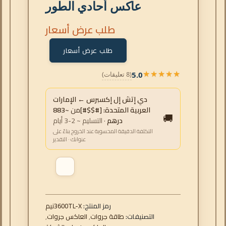
عاكس أحادي الطور
طلب عرض أسعار
طلب عرض أسعار
5.0
(8 تعليقات)
★★★★★
★★★★★
دي إتش إل إكسبرس ← الإمارات
العربية المتحدة: [#$$#]
من
~883
🚚
درهم
· التسليم ~ 2-3 أيام
التكلفة الدقيقة المحسوبة عند الخروج بناءً على
عنوانك · التقدير
رمز المنتج:
مين3600TL-X
التصنيفات:
طاقة جروات
,
العاكس جروات
,