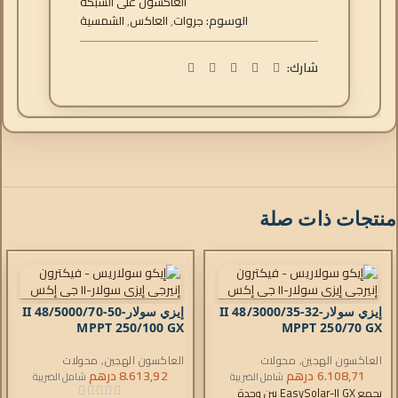
العاكسون على الشبكة
الوسوم:
جروات
,
العاكس
,
الشمسية
شارك:
منتجات ذات صلة
إيزي سولار-II 48/3000/35-32
إيزي سولار-II 48/5000/70-50
MPPT 250/100 GX
MPPT 250/70 GX
العاكسون الهجين
,
محولات
العاكسون الهجين
,
محولات
EasySolar-II
,
6.108,71
درهم
شواحن التيار المتردد
,
EasySolar-II
,
8.613,92
درهم
شواحن التيار المتردد
,
شامل الضريبة
شامل الضريبة
وحدات التحكم
وحدات التحكم
يجمع EasySolar-II GX بين وحدة