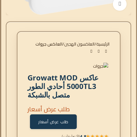
انقر للتكبير
الرئيسية
العاكسون الهجين
العاكس جروات
عاكس Growatt MOD
5000TL3 أحادي الطور
متصل بالشبكة
طلب عرض أسعار
طلب عرض أسعار
4.8
(9 تعليقات)
★★★★★
★★★★★