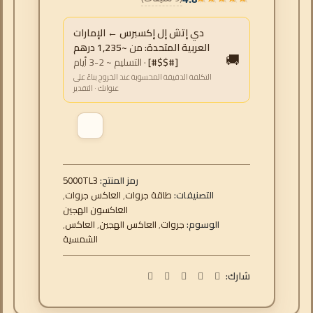
دي إتش إل إكسبرس ← الإمارات
العربية المتحدة:
من
~1,235 درهم
🚚
[#$$#]
· التسليم ~ 2-3 أيام
التكلفة الدقيقة المحسوبة عند الخروج بناءً على
عنوانك · التقدير
رمز المنتج:
5000TL3
التصنيفات:
طاقة جروات
,
العاكس جروات
,
العاكسون الهجين
الوسوم:
جروات
,
العاكس الهجين
,
العاكس
,
الشمسية
شارك: