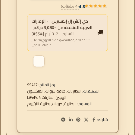
4.8
(4 تعليقات)
★★★★★
★★★★★
دي إتش إل إكسبرس ← الإمارات
العربية المتحدة:
من
~3,080 درهم
·
🚚
التسليم ~ 2-3 أيام [#$$#]
التكلفة الدقيقة المحسوبة عند الخروج بناءً على
عنوانك · التقدير
رمز المنتج:
99417
التصنيفات:
البطاريات
,
طاقة جروات
,
العاكسون
الهجين
,
بطاريات LiFePo4
الوسوم:
البطارية
,
جروات
,
بطارية الليثيوم
شارك: