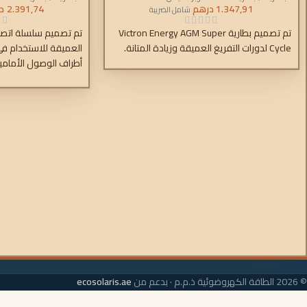
1.347,91
درهم
2.391,74
د
شامل الضريبة
تم تصميم بطارية Victron Energy AGM Super
Cycle لدورات التفريغ العميقة وزيادة المتانة.
العميقة للاستخدام في
أطراف الوصول الأمام
الصغيرة، تعتبر البطاريا
على الأرفف. وبالمثل، 
تساعد في حل المساحة
والوصول إلى المشاكل
والمركبات.
© 2026 الطاقة الكهروضوئية ذ.م.م · بدعم من
ecosolaris.ae