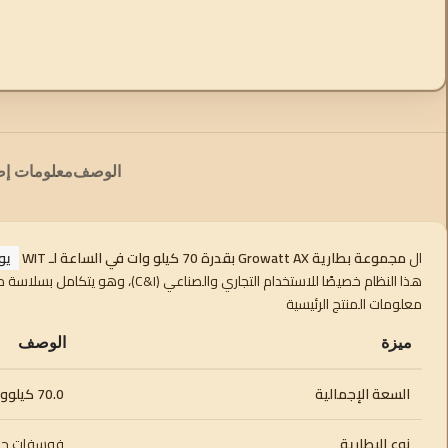
الوصف
معلومات إض
ال
مجموعة بطارية Growatt AX بقدرة 70 كيلو وات في الساعة لـ WIT
يوف
هذا النظام خصيصًا للاستخدام التجاري والصناعي (C&I)، وهو يتكامل بسلاسة مع محولات Growatt الهجينة من سلسلة WIT ثلاثية المراحل.
معلومات المنتج الرئيسية
ميزة
الوصف
السعة الإجمالية
70.0 كيلووات ساعة
نوع البطارية
فوسفات حديد ا