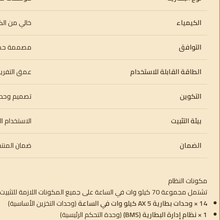
الكيمياء
خالي من الك
التوافق
مصممة حصر
الطاقة القابلة للاستخدام
عمق التفريغ العالي 
التكوين
تصميم وحدا
بيئة التثبيت
الاستخدام الد
الضمان
ضمان المنتج لمد
مكونات النظام
تشتمل مجموعة 70 كيلو وات في الساعة على جميع المكونات اللازمة للتثبيت:
14 × وحدات بطارية AX 5 كيلو وات في الساعة
(وحدات التخزين الأساسية)
1 × نظام إدارة البطارية (BMS)
(وحدة التحكم الرئيسية)