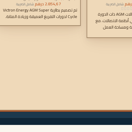
رهم
2.854,67
درهم
شامل الضريبة
شامل الضريبة
تم تصميم بطارية Victron Energy AGM Super
تم تصميم سلسلة اتصالات AGM ذات الدورة
Cycle لدورات التفريغ العميقة وزيادة المتانة.
 أنظمة الاتصالات. مع
ية ومساحة العمل
ت مثالية للأنظمة المثبتة
يمكن لهذه البطاريات أن
 الأرضية المحدودة
 على متن القوارب