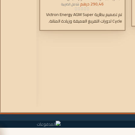
290,46
درهم
شامل الضريبة
تم تصميم بطارية Victron Energy AGM Super
Cycle لدورات التفريغ العميقة وزيادة المتانة.
(M8)
البطاريات
,
بطاريات ا
.692,83
بطارية كربون الر
استبدال المادة ال
كربون الرصاص إلى
الشحن للوحة السالب