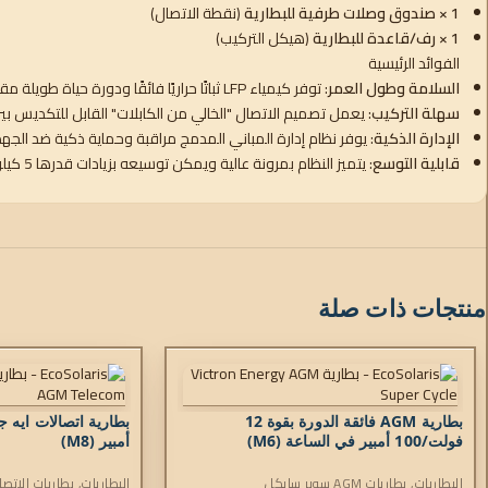
1 × صندوق وصلات طرفية للبطارية
(نقطة الاتصال)
1 × رف/قاعدة للبطارية
(هيكل التركيب)
الفوائد الرئيسية
السلامة وطول العمر
: توفر كيمياء LFP ثباتًا حراريًا فائقًا ودورة حياة طويلة مقارنة بمتغيرات الليثيوم الأخرى.
سهلة التركيب
: يعمل تصميم الاتصال "الخالي من الكابلات" القابل للتكديس بي
الإدارة الذكية
: يوفر نظام إدارة المباني المدمج مراقبة وحماية ذكية ضد الجهد ال
قابلية التوسع
: يتميز النظام بمرونة عالية ويمكن توسيعه بزيادات قدرها 5 كيلو وات في الساعة، مما يسمح بنمو يصل إلى 400 كيلو وات في الساعة في التكوينات المتوازية.
منتجات ذات صلة
بطارية AGM فائقة الدورة بقوة 12
فولت/100 أمبير في الساعة (M6)
أمبير (M8)
البطاريات
,
بطاريات AGM سوبر سايكل
البطاريات
,
بطاريات الاتصالا