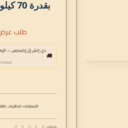
بقدرة 
طلب عرض 
دي إتش إل إكسبرس ← الإمارا
🚚
التكلفة ال
التصنيفات:
البطاريات
,
طاقة
شارك: