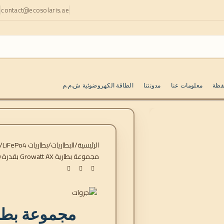
contact@ecosolaris.ae
ا
فظة
معلومات عنا
مدونتنا
الطاقة الكهروضوئية ش.م.م
الرئيسية
البطاريات
بطاريات LiFePo4
مجموعة بطارية Growatt AX بقدرة 70 كيلو وات في الساعة لـ WIT