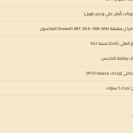
وبالت (أمان عالي وعمر طويل)
يا ل
سلسلة Growatt WIT 29.9–50K-XHU
العاكسون
(DoD) بنسبة 92%
ت وقابلة للتكديس
اخلي (وحدات مصنفة IP20)
ة 5 سنوات