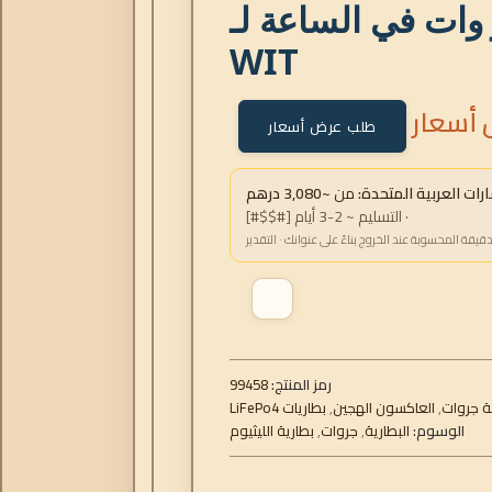
70 كيلو وات في الساعة لـ
WIT
أسعار
طلب عرض أسعار
ت العربية المتحدة:
من
~3,080 درهم
· التسليم ~ 2-3 أيام [#$$#]
دقيقة المحسوبة عند الخروج بناءً على عنوانك · التقدير
رمز المنتج:
99458
 جروات
,
العاكسون الهجين
,
بطاريات LiFePo4
الوسوم:
البطارية
,
جروات
,
بطارية الليثيوم