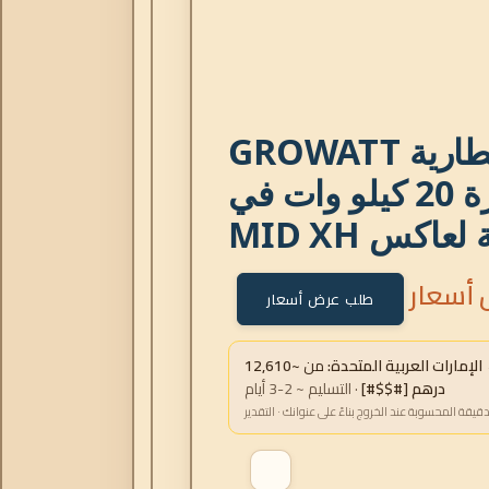
مجموعة بطارية GROWATT
APX بقدرة 20 كيلو وات في
عاكس MID XH
أسعار
طلب عرض أسعار
مارات العربية المتحدة:
من
~12,610
درهم [#$$#]
· التسليم ~ 2-3 أيام
دقيقة المحسوبة عند الخروج بناءً على عنوانك · التقدير