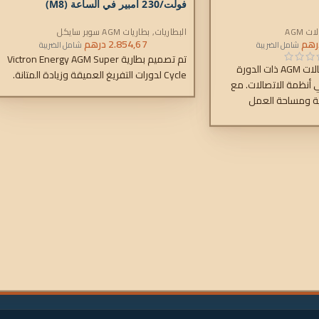
فولت/230 أمبير في الساعة (M8)
ت AGM
البطاريات
,
بطاريات AGM سوبر سايكل
رهم
2.854,67
درهم
شامل الضريبة
شامل الضريبة
تم تصميم بطارية Victron Energy AGM Super
تم تصميم سلسلة اتصالات AGM ذات الدورة
Cycle لدورات التفريغ العميقة وزيادة المتانة.
 أنظمة الاتصالات. مع
ية ومساحة العمل
ت مثالية للأنظمة المثبتة
يمكن لهذه البطاريات أن
 الأرضية المحدودة
 على متن القوارب