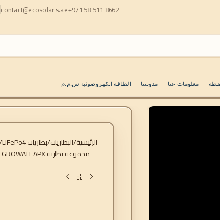
+971 58 511 8662
contact@ecosolaris.ae
ا
فظة
معلومات عنا
مدونتنا
الطاقة الكهروضوئية ش.م.م
الرئيسية
البطاريات
بطاريات LiFePo4