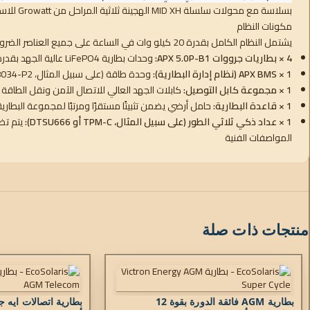
بسلاسة مع محولات سلسلة MID XH الهجينة ثلاثية المراحل من Growatt للاستخدام السكني والتجاري الخفيف.
مكونات النظام
يشتمل النظام الكامل بقدرة 20 كيلو وات في الساعة على جميع العناصر الضرورية للتشغيل باستخدام عاكس متوافق:
4 × بطاريات جرووات APX 5.0P-B1:
وحدات بطارية LiFePO4 عالية الجهد بقدرة 5 كيلو وات في الساعة.
1 × APX BMS (نظام إدارة البطارية):
وحدة طاقة (على سبيل المثال، APX 98034-P2) تعمل كوحدة تحكم في البطارية، وتدير وظائف الشحن والتفريغ والسلامة.
1 × مجموعة كابل التوصيل:
كابلات الجهد العالي للاتصال الآمن ونقل الطاقة 
1 × قاعدة البطارية:
حامل أرضي يضمن تثبيتًا مستقرًا ومرتبًا لمجموعة البطارية
1 × عداد ذكي ثلاثي الطور (على سبيل المثال، TPM-C أو DTSU666):
يتم تض
المواصفات الفنية
منتجات ذات صلة
بطارية AGM فائقة الدورة بقوة 12