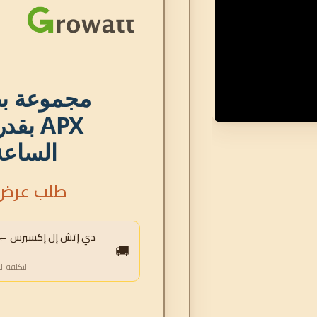
الساعة ل
طلب عرض 
دي إتش إل إكسبرس ← الإ
🚚
التكلفة ال