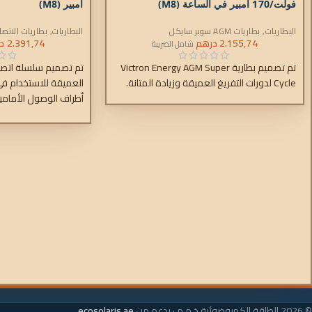
فولت/170 أمبير في الساعة (M8)
أمبير (M8)
البطاريات
,
بطاريات AGM سوبر سايكل
البطاريات
,
بطاريات الاتصالا
2.155,74
درهم
2.391,74
د
شامل الضريبة
تم تصميم بطارية Victron Energy AGM Super
Cycle لدورات التفريغ العميقة وزيادة المتانة.
العميقة للاستخدام في
أطراف الوصول الأمام
الصغيرة، تعتبر البطاريا
على الأرفف. وبالمثل، 
تساعد في حل المساحة
والوصول إلى المشاكل
والمركبات.
© 2026 الطاقة الكهروضوئية ذ.م.م · بدعم من
ecosolaris.ae