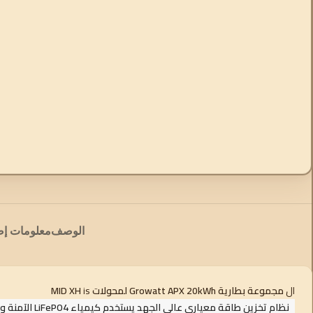
الوصف
معلومات إض
ال
مجموعة بطارية Growatt APX 20kWh لمحولات MID XH
is
نظام تخزين طاقة معياري عالي الجهد يستخدم كيمياء LiFePO4 الآمنة والخالية من الكوبالت ويتميز بتحسين مستوى الوحدة لتحقيق أقصى قدر من الكفاءة والمرونة