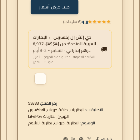
طلب عرض أسعار
4.8
(6 تعليقات)
★★★★★
★★★★★
دي إتش إل إكسبرس ← الإمارات
العربية المتحدة:
من [#$$#]
~6,937
🚚
درهم إماراتي
· التسليم ~ 2-3 أيام
التكلفة الدقيقة المحسوبة عند الخروج بناءً على
عنوانك · التقدير
رمز المنتج:
99333
التصنيفات:
البطاريات
,
طاقة جروات
,
العاكسون
الهجين
,
بطاريات LiFePo4
الوسوم:
البطارية
,
جروات
,
بطارية الليثيوم
شارك: