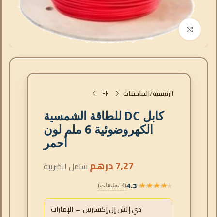
انقر للتكبير
الرئيسية
الملحقات
كابل DC للطاقة الشمسية
الكهروضوئية 6 ملم لون
أحمر
7,27
درهم
شامل الضريبة
4.3
(4 تعليقات)
★★★★★
★★★★★
دي إتش إل إكسبرس ← الإمارات