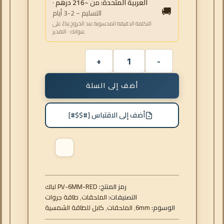
العربية المتحدة:
من
~216 درهم
·
🚚
التسليم ~ 2-3 أيام
التكلفة الدقيقة المحسوبة عند الخروج بناءً على
عنوانك · التقدير
أضف إلى السلة
أضف إلى الاقتباس [#$$#]
رمز المنتج:
كابل PV-6MM-RED
التصنيفات:
الملحقات
,
طاقة جروات
الوسوم:
6mm
,
الملحقات
,
كابل للطاقة الشمسية